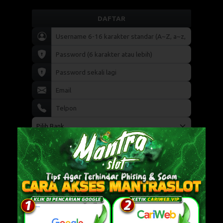
DAFTAR
Daftar
Close