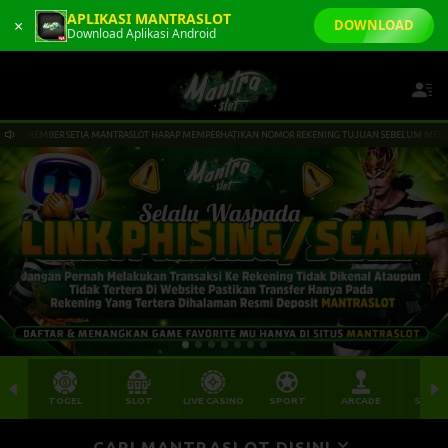
APLIKASI MANTRASLOT
×
DOWNLOAD
Download Aplikasi Android
fd****tg Berhasil Withdraw Rp 9.004.000,00
MEMBER SETIA MANTRASLOT HARAP MEMPERHATIKAN NOMOR REKENING TUJUAN SEBELUM MELAKUKAN P
TOGEL
SLOT
LIVE CASINO
SPORT
ARCADE
SABU
CARI MANTRASLOT DISINI