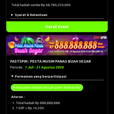
Total hadiah senilai Rp 68,780,250,000.
Syarat & Ketentuan
Detail Event
FASTSPIN : PESTA MUSIM PANAS BUAH SEGAR
Periode :
1 Juli - 31 Agustus 2026
Permainan yang berpartisipasi
Semua game Fastspin kecuali game Tembak Ikan
Aturan :
Total hadiah Rp 888,888,888.
1 EXP = Rp.16,500.