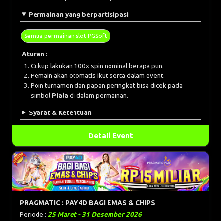
Permainan yang berpartisipasi
Semua permainan slot PGSoft
Aturan :
Cukup lakukan 100x spin nominal berapa pun.
Pemain akan otomatis ikut serta dalam event.
Poin turnamen dan papan peringkat bisa dicek pada
simbol
Piala
di dalam permainan.
Syarat & Ketentuan
Detail Event
PRAGMATIC : PAY4D BAGI EMAS & CHIPS
Periode :
25 Maret - 31 Desember 2026