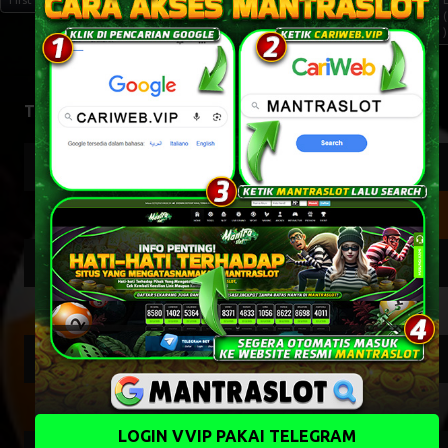
(
)
Togel Result
HK SIANG
05-08-2026
0773
CAMBODIA
05-08-2026
5762
COLORADO
05-08-2026
4818
RUSSIA
05-08-2026
6907
SYDNEY
05-08-2026
6199
NORWAY
05-08-2026
7089
LOGIN VVIP PAKAI TELEGRAM