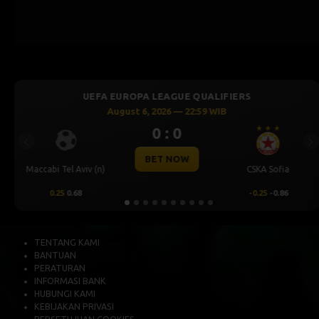
UEFA EUROPA LEAGUE QUALIFIERS
August 7, 2026 — 00:00 WIB
0 : 0
Previous
Ne
BET NOW
 Sofia
Lincoln Red Imps (n)
Omonia N
5
-0.86
-0.75
-0.90
0.75
0.
TENTANG KAMI
BANTUAN
PERATURAN
INFORMASI BANK
HUBUNGI KAMI
KEBIJAKAN PRIVASI