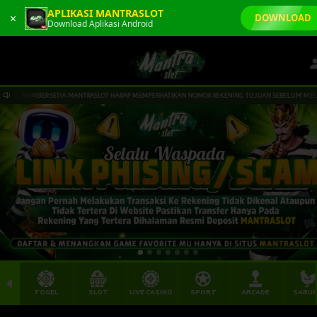
APLIKASI MANTRASLOT
×
DOWNLOAD
Download Aplikasi Android
 MEMBER SETIA MANTRASLOT HARAP MEMPERHATIKAN NOMOR REKENING TUJUAN SEBELUM MELAKUKAN 
TOGEL
SLOT
LIVE CASINO
SPORT
ARCADE
SABU